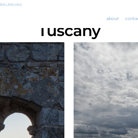
ERKLÄRUNG
about
conta
Tuscany